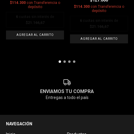
$127.000
$114.300
con
Transferencia o
$114.300
con
Transferencia o
depósito
depósito
6
cuotas sin interés de
6
cuotas sin interés de
$21.166,67
$21.166,67
AGREGAR AL CARRITO
AGREGAR AL CARRITO
ENVIAMOS TU COMPRA
Entregas a todo el país
NAVEGACIÓN