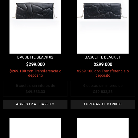
BAGUETTE BLACK 02
BAGUETTE BLACK 01
$299.000
$299.000
$269.100
con
Transferencia o
$269.100
con
Transferencia o
depósito
depósito
6
cuotas sin interés de
6
cuotas sin interés de
$49.833,33
$49.833,33