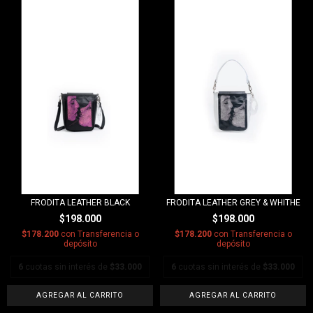
FRODITA LEATHER BLACK
FRODITA LEATHER GREY & WHITHE
$198.000
$198.000
$178.200
con
Transferencia o
$178.200
con
Transferencia o
depósito
depósito
6
cuotas sin interés de
$33.000
6
cuotas sin interés de
$33.000