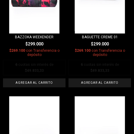
BAZZOKA WEEKENDER
BAGUETTE CREME 01
$299.000
$299.000
$269.100
con
Transferencia o
$269.100
con
Transferencia o
depósito
depósito
6
cuotas sin interés de
6
cuotas sin interés de
$49.833,33
$49.833,33