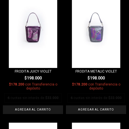
FRODITA JUICY VIOLET
FRODITA METALIC VIOLET
$198.000
$198.000
$178.200
con
Transferencia o
$178.200
con
Transferencia o
depósito
depósito
6
cuotas sin interés de
$33.000
6
cuotas sin interés de
$33.000