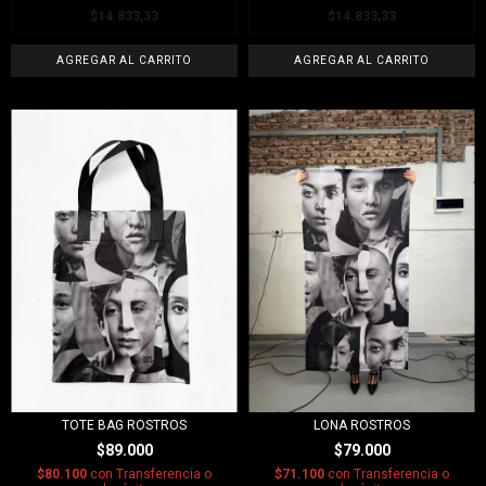
$14.833,33
$14.833,33
TOTE BAG ROSTROS
LONA ROSTROS
$89.000
$79.000
$80.100
con
Transferencia o
$71.100
con
Transferencia o