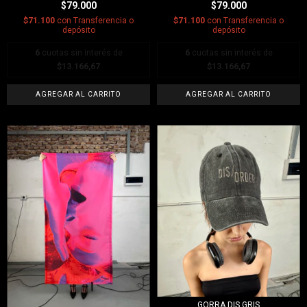
$79.000
$79.000
$71.100
con
Transferencia o
$71.100
con
Transferencia o
depósito
depósito
6
cuotas sin interés de
6
cuotas sin interés de
$13.166,67
$13.166,67
GORRA DIS GRIS