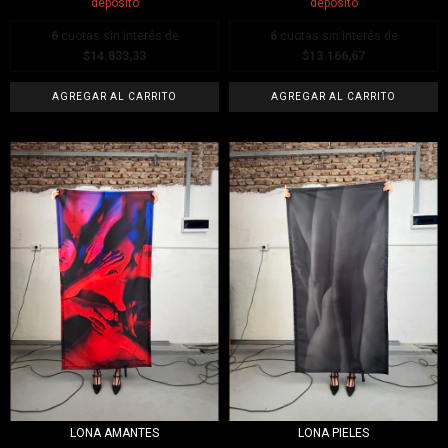
depósito
depósito
6
cuotas sin interés de
6
cuotas sin interés de
$14.833,33
$13.166,67
LONA AMANTES
LONA PIELES