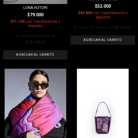
$52.000
LONA HOTORI
$46.800
con
Transferencia o
$79.000
depósito
$71.100
con
Transferencia o
depósito
6
cuotas sin interés de
$8.666,67
6
cuotas sin interés de
$13.166,67