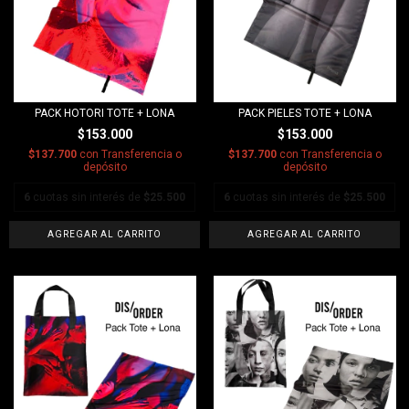
PACK HOTORI TOTE + LONA
PACK PIELES TOTE + LONA
$153.000
$153.000
$137.700
con
Transferencia o
$137.700
con
Transferencia o
depósito
depósito
6
cuotas sin interés de
$25.500
6
cuotas sin interés de
$25.500