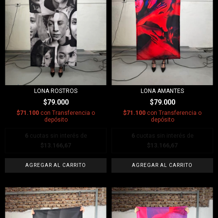
LONA ROSTROS
LONA AMANTES
$79.000
$79.000
$71.100
con
Transferencia o
$71.100
con
Transferencia o
depósito
depósito
6
cuotas sin interés de
6
cuotas sin interés de
$13.166,67
$13.166,67