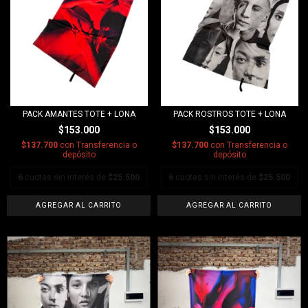
PACK AMANTES TOTE + LONA
PACK ROSTROS TOTE + LONA
$153.000
$153.000
$137.700
con
Transferencia o
$137.700
con
Transferencia o
depósito
depósito
6
cuotas sin interés de
$25.500
6
cuotas sin interés de
$25.500