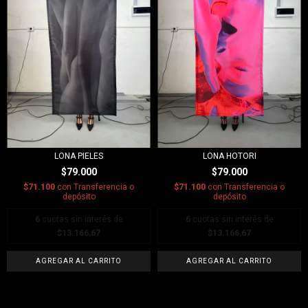
LONA PIELES
LONA HOTORI
$79.000
$79.000
$71.100
con
Transferencia o
$71.100
con
Transferencia o
depósito
depósito
6
cuotas sin interés de
6
cuotas sin interés de
$13.166,67
$13.166,67