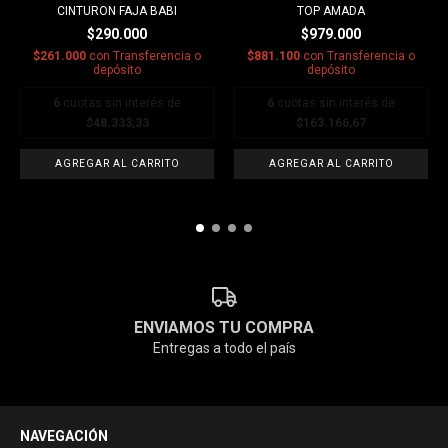
CINTURON FAJA BABI
TOP AMADA
$290.000
$979.000
$261.000
con
Transferencia o
$881.100
con
Transferencia o
depósito
depósito
6
cuotas sin interés de
6
cuotas sin interés de
$48.333,33
$163.166,67
ENVIAMOS TU COMPRA
Entregas a todo el país
NAVEGACIÓN